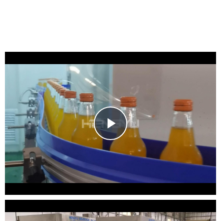
Play
Video