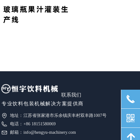
玻璃瓶果汁灌装生
产线
联系我们
끅
专业饮料包装机械解决方案提供商
낃
地址：
江苏省张家港市乐余镇庆丰村双丰路1007号
电话：
+86 18151580069
邮箱：
info@hengyu-machinery.com
녕