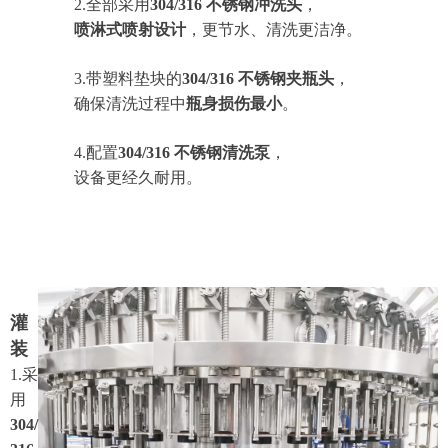
2.全部采用
304/316 不锈钢冲洗头
，
喷淋式喷射设计
，更节水、清洗更洁净。
3.带塑料垫块的
304/316 不锈钢夹瓶头
，
确保清洗过程中
瓶身损伤最小
。
4.配置
304/316 不锈钢清洗泵
，
设备更经久耐用。
灌
装
1.采
用
304/