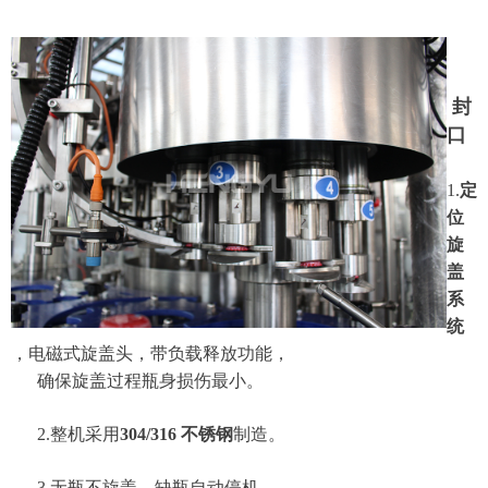
封
口
1.
定
位
旋
盖
系
统
，电磁式旋盖头，带负载释放功能，
确保旋盖过程瓶身损伤最小。
2.整机采用
304/316 不锈钢
制造。
3.无瓶不旋盖，缺瓶自动停机。