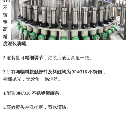
316
不
锈
钢
高
精
度灌装喷嘴
。
2.灌装量可
精细调节
，灌装后液面高度一致。
3.所有
与物料接触部件及料缸均为 304/316 不锈钢
，
精细抛光，无死角，易清洗。
4.配置
304/316 不锈钢灌装泵
。
5.高效喷头冲洗彻底，
节水清洁
。