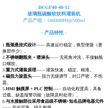
DCGF40-40-12
玻璃瓶碳酸软饮料灌装机
产品产能：14000BPH@500ml
- 产品特性 -
1.
瓶颈悬挂式设计
—— 高速运行稳定，换型便捷（更
换部件少）。
2.
不锈钢翻瓶夹 + 喷淋头
—— 无死角冲洗，不接触瓶
口螺纹。
3.
重力式灌装原理
—— 灌装快速、稳定、精准。
4.
磁扭力旋盖头
—— 扭力无级调节，封口严密，不伤
盖。
5.
HMI 触摸屏 + PLC 控制
—— 自动化程度高，具备
过载、缺盖报警功能（故障及时处理）。
6.
与水接触部位采用食品级不锈钢+知名品牌电器元件
—— 安全可靠，经久耐用。