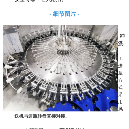
- 细节图片 -
冲
洗
1.
进
瓶
方
式
采
用
风
送机与进瓶转盘直接对接
。