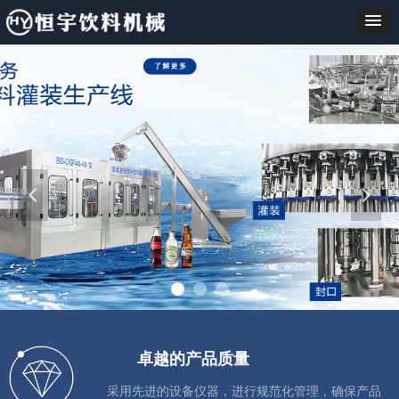
넳
넲
卓越的产品质量
采用先进的设备仪器，进行规范化管理，确保产品