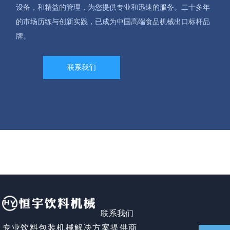
设备，和精益的管理，为您提供专业和迅速的服务。二十多年
的市场历练与创新实践，已成为中国高端食品机械出口标杆品
牌。
联系我们
联系我们
专业饮料包装机械解决方案提供商