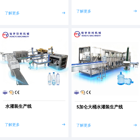
了解更多
ꁹ
了解更多
ꁹ
水灌装生产线
5加仑大桶水灌装生产线
了解更多
ꁹ
了解更多
ꁹ