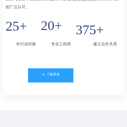
的广泛认可。
20+
25+
375+
年行业经验
专业工程师
建立合作关系
了解更多
뀠